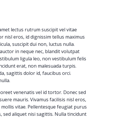
met lectus rutrum suscipit vel vitae
r nisl eros, id dignissim tellus maximus
cula, suscipit dui non, luctus nulla.
uctor in neque nec, blandit volutpat
stibulum ligula leo, non vestibulum felis
ncidunt erat, non malesuada turpis.
, sagittis dolor id, faucibus orci.
ulla.
aoreet venenatis vel id tortor. Donec sed
suere mauris. Vivamus facilisis nisl eros,
 mollis vitae. Pellentesque feugiat purus
, sed aliquet nisi sagittis. Nulla tincidunt