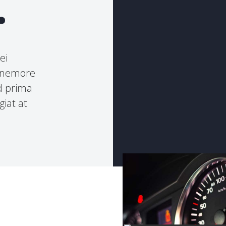
.
ei
s nemore
d prima
iat at