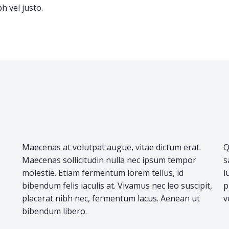
h vel justo.
Maecenas at volutpat augue, vitae dictum erat.
Q
Maecenas sollicitudin nulla nec ipsum tempor
s
molestie. Etiam fermentum lorem tellus, id
l
bibendum felis iaculis at. Vivamus nec leo suscipit,
p
placerat nibh nec, fermentum lacus. Aenean ut
v
bibendum libero.