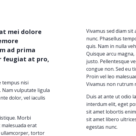
at mei dolore
Vivamus sed diam sit a
nunc. Phasellus tempo
nemore
quis. Nam in nulla vehi
im ad prima
Quisque arcu magna, a
 feugiat at pro,
justo. Pellentesque ve
congue non. Sed eu ti
Proin vel leo malesuada
e tempus nisi
Vivamus non rutrum n
n. Nam vulputate ligula
Duis at ante ut odio l
nte dolor, vel iaculis
interdum elit, eget po
sit amet lobortis enim
istique. Morbi
sit amet libero ultrices
t malesuada erat
egestas nunc.
a ullamcorper, tortor