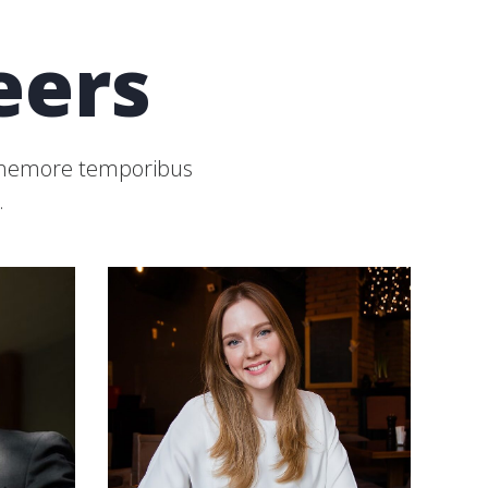
eers
is nemore temporibus
.